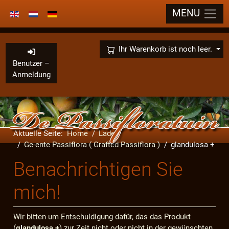
MENU
Sprache auswählen
×
Ihr Warenkorb ist noch leer.
Benutzer –
Anmeldung
Aktuelle Seite:
Home
Laden
Ge-ente Passiflora ( Grafted Passiflora )
glandulosa +
Benachrichtigen Sie
mich!
Wir bitten um Entschuldigung dafür, das das Produkt
(
glandulosa +
) zur Zeit nicht oder nicht in der gewünschten