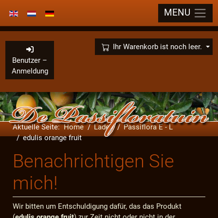
MENU
Sprache auswählen
×
Ihr Warenkorb ist noch leer.
Benutzer –
Anmeldung
Aktuelle Seite:
Home
Laden
Passiflora E - L
edulis orange fruit
Benachrichtigen Sie
mich!
Wir bitten um Entschuldigung dafür, das das Produkt
(
edulis orange fruit
) zur Zeit nicht oder nicht in der