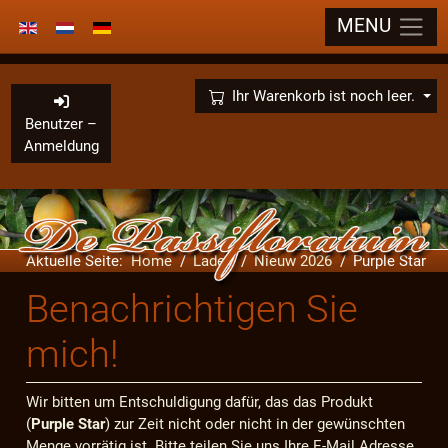
MENU
Sprache auswählen
×
Ihr Warenkorb ist noch leer.
Benutzer –
Anmeldung
Aktuelle Seite:
Home
Laden
Nieuw 2026
Purple Star
Benachrichtigen Sie
mich!
Wir bitten um Entschuldigung dafür, das das Produkt
(
Purple Star
) zur Zeit nicht oder nicht in der gewünschten
Menge vorrätig ist. Bitte teilen Sie uns Ihre E-Mail Adresse