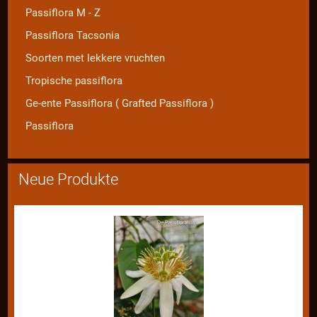
Passiflora M - Z
Passiflora Tacsonia
Soorten met lekkere vruchten
Tropische passiflora
Ge-ente Passiflora ( Grafted Passiflora )
Passiflora
Neue Produkte