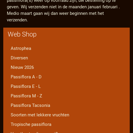
passiflora('s) weer op voorraad zijn; uw bestelling op te
geven. Wij verzenden niet in de maanden januari februari .
Medio maart gaan wij dan weer beginnen met het
verzenden.
Web Shop
Astrophea
Diversen
Nieuw 2026
Passiflora A - D
Passiflora E - L
Passiflora M - Z
Passiflora Tacsonia
Soorten met lekkere vruchten
Tropische passiflora