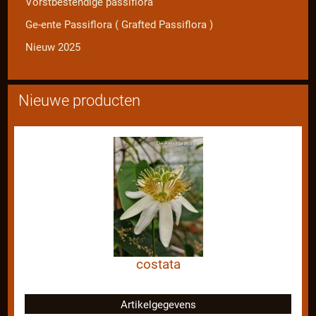
Vorstbestendige passiflora
Ge-ente Passiflora ( Grafted Passiflora )
Nieuw 2025
Nieuwe producten
costata
Artikelgegevens