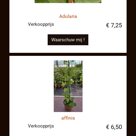
Adularia
Verkoopprijs
€ 7,25
Waarschuw mij !
affinis
Verkoopprijs
€ 6,50