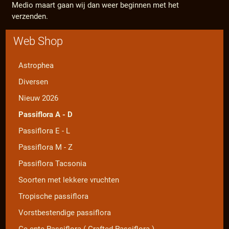
Medio maart gaan wij dan weer beginnen met het
verzenden.
Web Shop
Astrophea
Diversen
Nieuw 2026
Passiflora A - D
Passiflora E - L
Passiflora M - Z
Passiflora Tacsonia
Soorten met lekkere vruchten
Tropische passiflora
Vorstbestendige passiflora
Ge-ente Passiflora ( Grafted Passiflora )