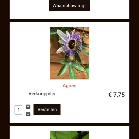
Waarschuw mij !
Agnes
Verkoopprijs
€ 7,75