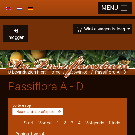
MENU
Selecteer de taal
×
Winkelwagen is leeg
Inloggen
U bevindt zich hier:
Home
Webwinkel
Passiflora A - D
Passiflora A - D
Sorteren op
Naam artikel > aflopend
Start
Vorige
1
2
3
4
Volgende
Einde
Pagina 1 van 4