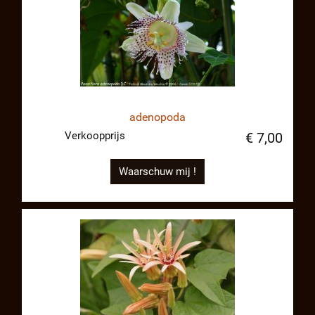
adenopoda
Verkoopprijs
€ 7,00
Waarschuw mij !