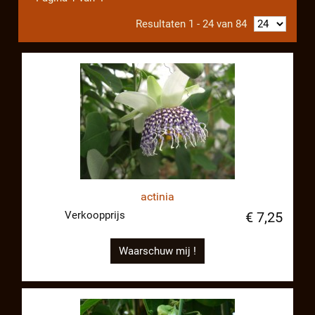
Resultaten 1 - 24 van 84
actinia
Verkoopprijs
€ 7,25
Waarschuw mij !