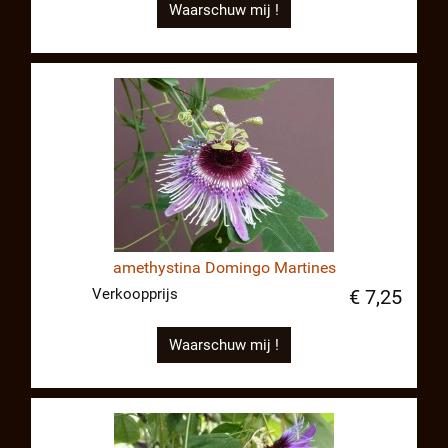
Waarschuw mij !
amethystina Domingo Martines
Verkoopprijs
€ 7,25
Waarschuw mij !