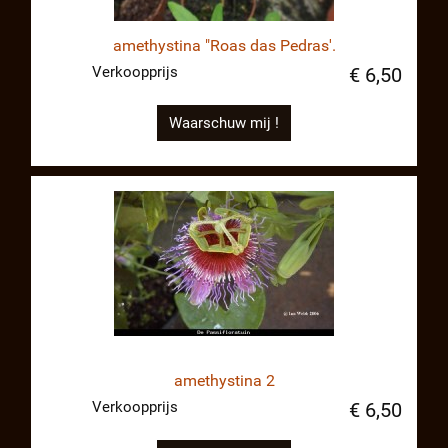
amethystina "Roas das Pedras'.
Verkoopprijs
€ 6,50
Waarschuw mij !
amethystina 2
Verkoopprijs
€ 6,50