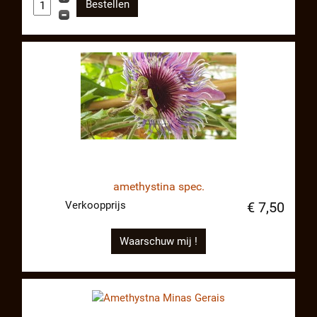
amethystina spec.
Verkoopprijs
€ 7,50
Waarschuw mij !