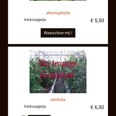
allantophylla
Verkoopprijs
€ 5,50
Waarschuw mij !
alnifolia
Verkoopprijs
€ 6,50