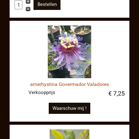
amerhystina Govermador Valadores
Verkoopprijs
€ 7,25
Waarschuw mij !