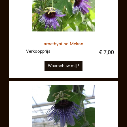
amethystina Mekan
Verkoopprijs
€ 7,00
Waarschuw mij !