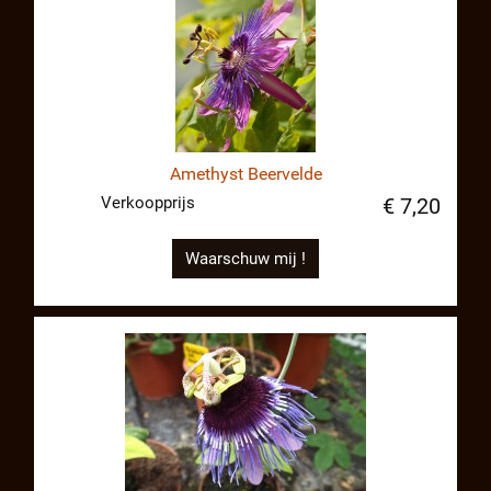
Amethyst Beervelde
Verkoopprijs
€ 7,20
Waarschuw mij !