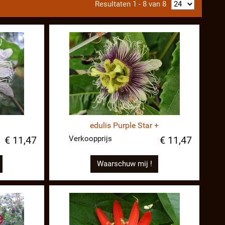
Resultaten 1 - 8 van 8
edulis Purple Star +
Verkoopprijs
€ 11,47
€ 11,47
Waarschuw mij !