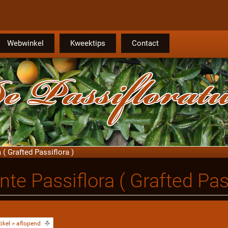
Webwinkel
Kweektips
Contact
 ( Grafted Passiflora )
nte Passiflora ( Grafted Pass
ikel > aflopend