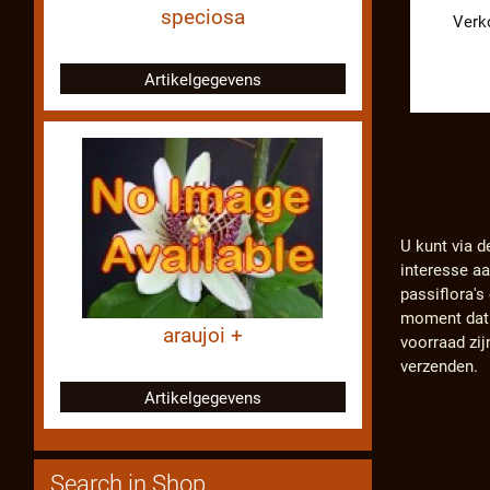
speciosa
Verk
Artikelgegevens
U kunt via d
interesse a
passiflora'
moment dat d
araujoi +
voorraad zij
verzenden.
Artikelgegevens
Search in Shop