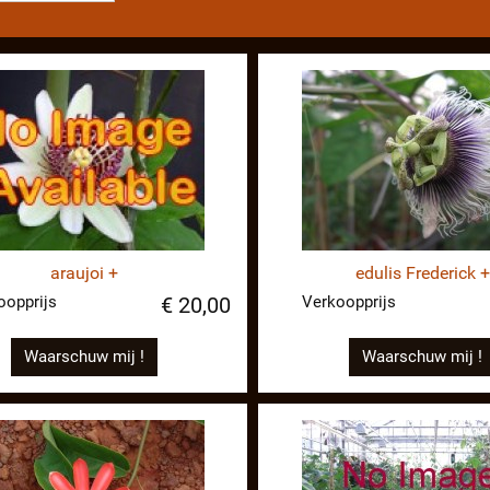
araujoi +
edulis Frederick +
oopprijs
Verkoopprijs
€ 20,00
Waarschuw mij !
Waarschuw mij !