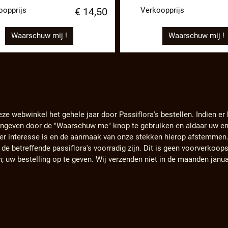
oopprijs
Verkoopprijs
€ 14,50
Waarschuw mij !
Waarschuw mij !
eze webwinkel het gehele jaar door Passiflora's bestellen. Indien er
angeven door de "Waarschuw me" knop te gebruiken en aldaar uw em
s er interesse is en de aanmaak van onze stekken hierop afstemmen
e betreffende passiflora's voorradig zijn. Dit is geen voorverkoops
n; uw bestelling op te geven. Wij verzenden niet in de maanden janu