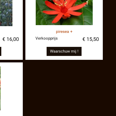
piresea +
Verkoopprijs
€ 16,00
€ 15,50
Waarschuw mij !