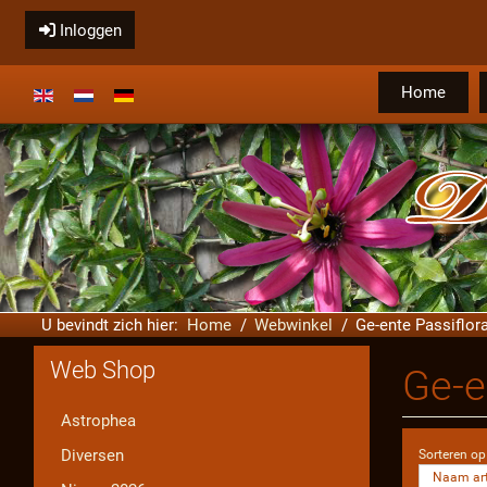
Inloggen
Home
Selecteer de taal
U bevindt zich hier:
Home
Webwinkel
Ge-ente Passiflora
Web Shop
Ge-e
Astrophea
Diversen
Sorteren op
Naam art