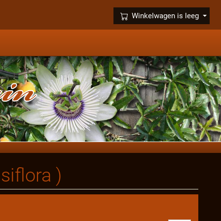
×
Winkelwagen is leeg
iflora )