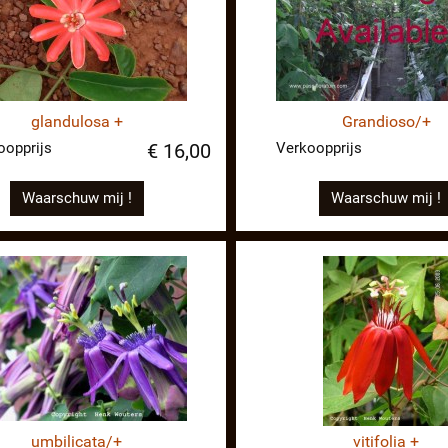
glandulosa +
Grandioso/+
oopprijs
Verkoopprijs
€ 16,00
Waarschuw mij !
Waarschuw mij !
umbilicata/+
vitifolia +