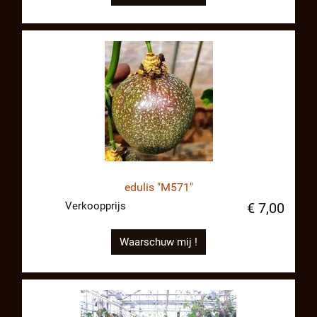
edulis "M571"
Verkoopprijs
€ 7,00
Waarschuw mij !