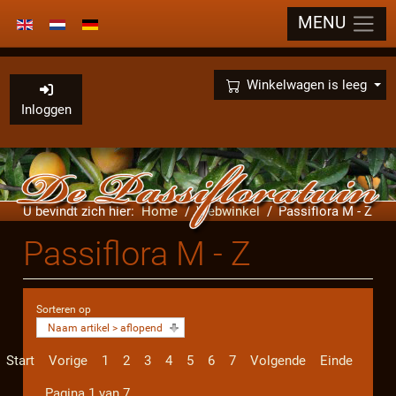
MENU
Selecteer de taal
×
Winkelwagen is leeg
Inloggen
U bevindt zich hier:
Home
Webwinkel
Passiflora M - Z
Passiflora M - Z
Sorteren op
Naam artikel > aflopend
Start
Vorige
1
2
3
4
5
6
7
Volgende
Einde
Pagina 1 van 7