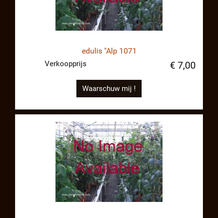
edulis "Alp 1071
Verkoopprijs
€ 7,00
Waarschuw mij !