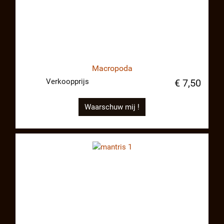
Macropoda
Verkoopprijs
€ 7,50
Waarschuw mij !