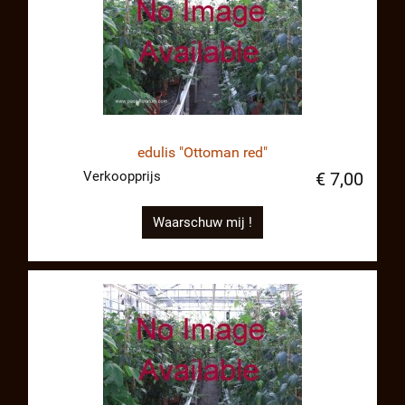
edulis "Ottoman red"
Verkoopprijs
€ 7,00
Waarschuw mij !