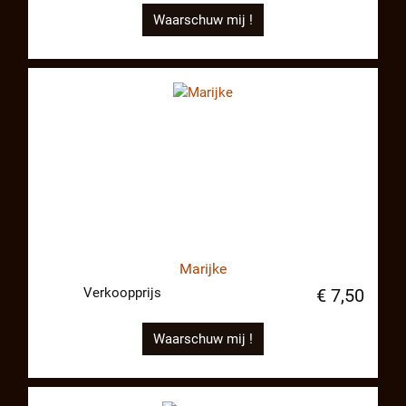
Waarschuw mij !
Marijke
Verkoopprijs
€ 7,50
Waarschuw mij !