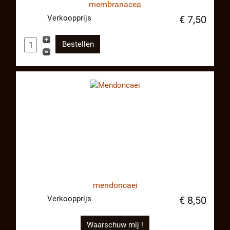
membranacea
Verkoopprijs
€ 7,50
mendoncaei
Verkoopprijs
€ 8,50
Waarschuw mij !