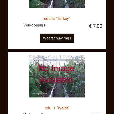
edulis "Turkey"
Verkoopprijs
€ 7,00
Waarschuw mij !
edulis "Wolet"