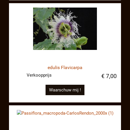
edulis Flavicarpa
Verkoopprijs
€ 7,00
Waarschuw mij !