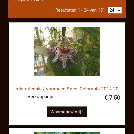
Resultaten 1 - 24 van 151
mistratensis / voorheen Spec. Colombia 2014-20
Verkoopprijs
€ 7,50
Waarschuw mij !