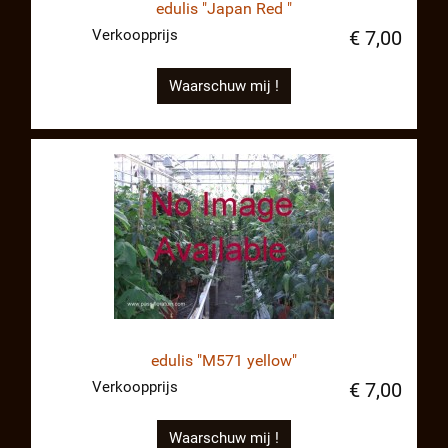
edulis "Japan Red "
Verkoopprijs
€ 7,00
Waarschuw mij !
edulis "M571 yellow"
Verkoopprijs
€ 7,00
Waarschuw mij !