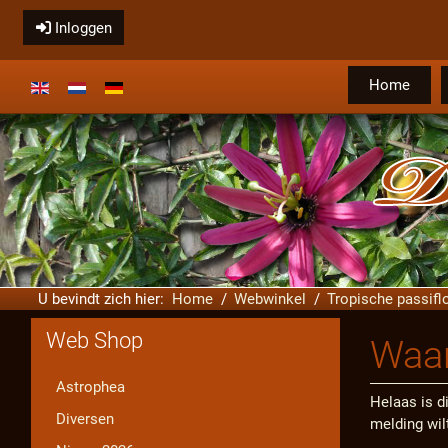
Inloggen
Home
Selecteer de taal
U bevindt zich hier:
Home
Webwinkel
Tropische passifl
Web Shop
Waar
Astrophea
Helaas is di
Diversen
melding wil