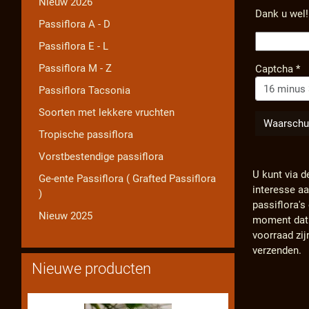
Nieuw 2026
Dank u wel!
Passiflora A - D
Passiflora E - L
Passiflora M - Z
Captcha
*
Passiflora Tacsonia
Soorten met lekkere vruchten
Tropische passiflora
Vorstbestendige passiflora
U kunt via d
Ge-ente Passiflora ( Grafted Passiflora
interesse a
)
passiflora'
Nieuw 2025
moment dat d
voorraad zij
verzenden.
Nieuwe producten