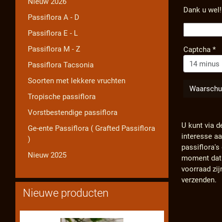
Nieuw 2026
Dank u wel!
Passiflora A - D
Passiflora E - L
Passiflora M - Z
Captcha
*
Passiflora Tacsonia
Soorten met lekkere vruchten
Tropische passiflora
Vorstbestendige passiflora
U kunt via d
Ge-ente Passiflora ( Grafted Passiflora
interesse a
)
passiflora'
Nieuw 2025
moment dat d
voorraad zij
verzenden.
Nieuwe producten