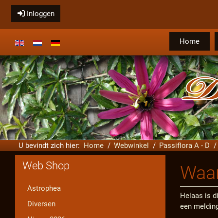
Inloggen
Home
Selecteer de taal
U bevindt zich hier:
Home
Webwinkel
Passiflora A - D
Web Shop
Waar
Astrophea
Helaas is di
Diversen
een melding