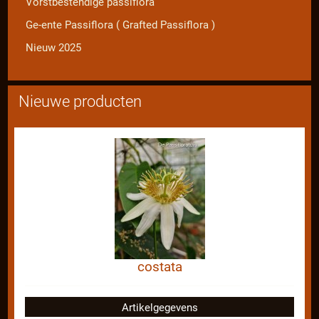
Vorstbestendige passiflora
Ge-ente Passiflora ( Grafted Passiflora )
Nieuw 2025
Nieuwe producten
costata
Artikelgegevens