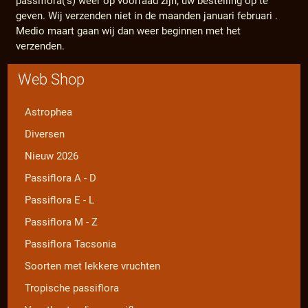
passiflora('s) weer op voorraad zijn; uw bestelling op te
geven. Wij verzenden niet in de maanden januari februari .
Medio maart gaan wij dan weer beginnen met het
verzenden.
Web Shop
Astrophea
Diversen
Nieuw 2026
Passiflora A - D
Passiflora E - L
Passiflora M - Z
Passiflora Tacsonia
Soorten met lekkere vruchten
Tropische passiflora