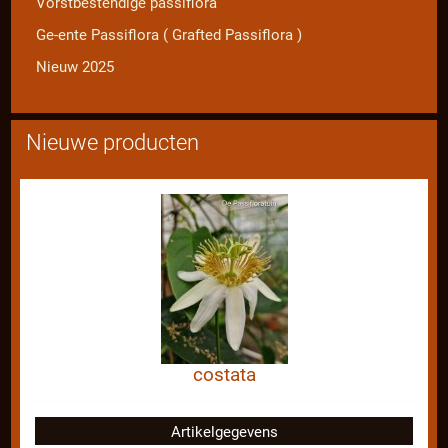
Vorstbestendige passiflora
Ge-ente Passiflora ( Grafted Passiflora )
Nieuw 2025
Nieuwe producten
costata
Artikelgegevens