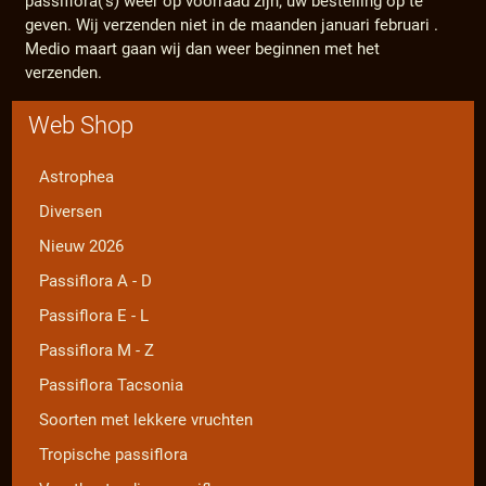
passiflora('s) weer op voorraad zijn; uw bestelling op te
geven. Wij verzenden niet in de maanden januari februari .
Medio maart gaan wij dan weer beginnen met het
verzenden.
Web Shop
Astrophea
Diversen
Nieuw 2026
Passiflora A - D
Passiflora E - L
Passiflora M - Z
Passiflora Tacsonia
Soorten met lekkere vruchten
Tropische passiflora