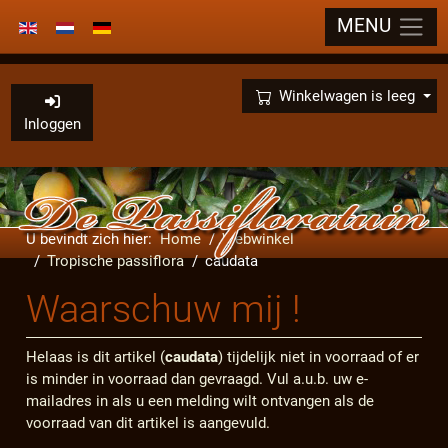
MENU
Selecteer de taal
×
Winkelwagen is leeg
Inloggen
U bevindt zich hier:
Home
Webwinkel
Tropische passiflora
caudata
Waarschuw mij !
Helaas is dit artikel (
caudata
) tijdelijk niet in voorraad of er
is minder in voorraad dan gevraagd. Vul a.u.b. uw e-
mailadres in als u een melding wilt ontvangen als de
voorraad van dit artikel is aangevuld.