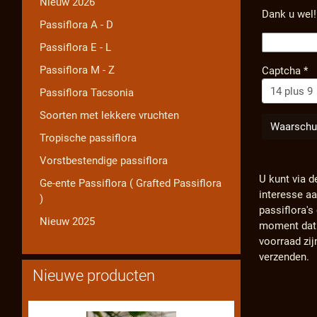
Nieuw 2026
Dank u wel!
Passiflora A - D
Passiflora E - L
Passiflora M - Z
Captcha
*
Passiflora Tacsonia
Soorten met lekkere vruchten
Tropische passiflora
Vorstbestendige passiflora
U kunt via d
Ge-ente Passiflora ( Grafted Passiflora
interesse a
)
passiflora'
Nieuw 2025
moment dat d
voorraad zij
verzenden.
Nieuwe producten