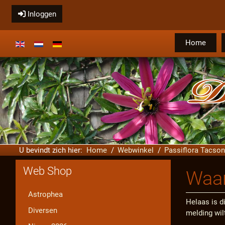
Inloggen
Home
Selecteer de taal
U bevindt zich hier:
Home
Webwinkel
Passiflora Tacson
Web Shop
Waar
Astrophea
Helaas is di
Diversen
melding wil