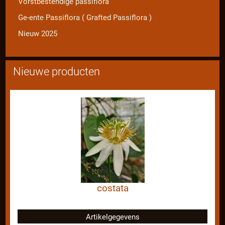
Vorstbestendige passiflora
Ge-ente Passiflora ( Grafted Passiflora )
Nieuw 2025
Nieuwe producten
costata
Artikelgegevens