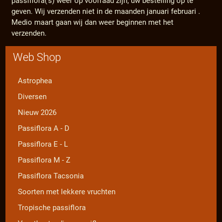
passiflora('s) weer op voorraad zijn; uw bestelling op te
geven. Wij verzenden niet in de maanden januari februari .
Medio maart gaan wij dan weer beginnen met het
verzenden.
Web Shop
Astrophea
Diversen
Nieuw 2026
Passiflora A - D
Passiflora E - L
Passiflora M - Z
Passiflora Tacsonia
Soorten met lekkere vruchten
Tropische passiflora