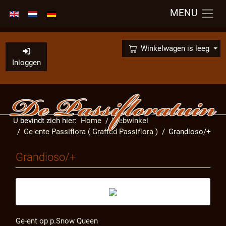
MENU
Selecteer de taal
×
Winkelwagen is leeg
Inloggen
U bevindt zich hier:
Home
Webwinkel
Ge-ente Passiflora ( Grafted Passiflora )
Grandioso/+
Grandioso/+
Ge-ent op p.Snow Queen