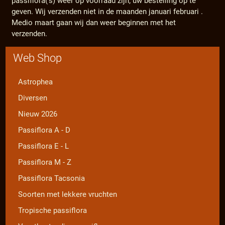
passiflora('s) weer op voorraad zijn; uw bestelling op te
geven. Wij verzenden niet in de maanden januari februari .
Medio maart gaan wij dan weer beginnen met het
verzenden.
Web Shop
Astrophea
Diversen
Nieuw 2026
Passiflora A - D
Passiflora E - L
Passiflora M - Z
Passiflora Tacsonia
Soorten met lekkere vruchten
Tropische passiflora