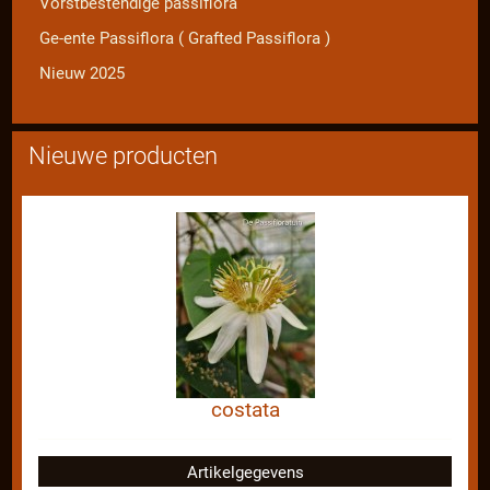
Vorstbestendige passiflora
Ge-ente Passiflora ( Grafted Passiflora )
Nieuw 2025
Nieuwe producten
costata
Artikelgegevens