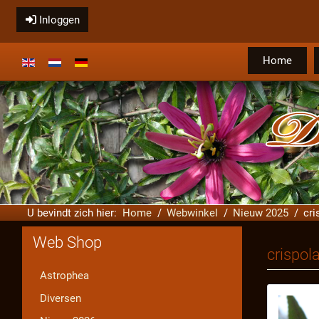
Inloggen
Home
Selecteer de taal
U bevindt zich hier:
Home
Webwinkel
Nieuw 2025
cri
Web Shop
crispol
Astrophea
Diversen