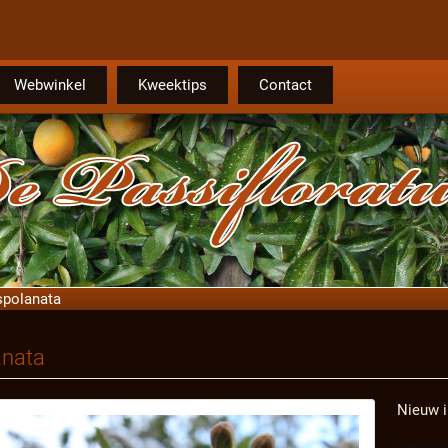
Webwinkel
Kweektips
Contact
spolanata
anata
Nieuw i
Verkoop