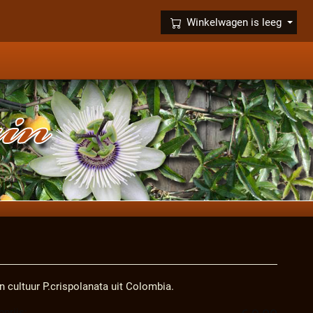
×
Winkelwagen is leeg
n cultuur P.crispolanata uit Colombia.
prijs: