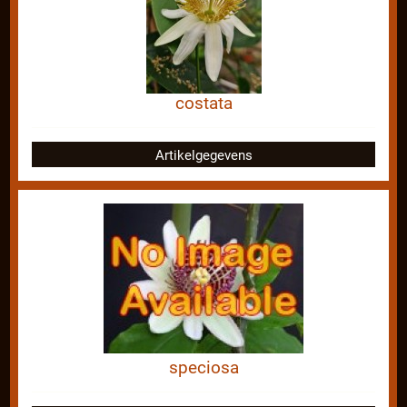
costata
Artikelgegevens
speciosa