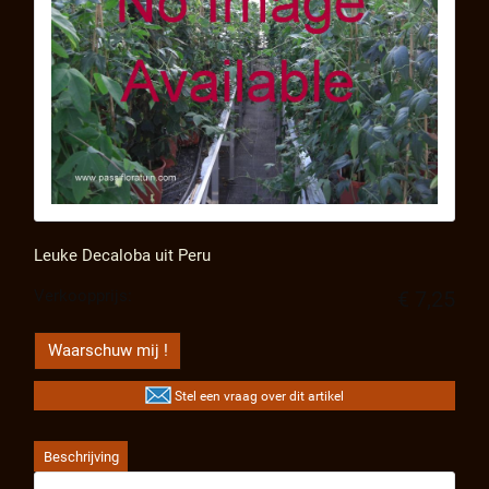
Leuke Decaloba uit Peru
Verkoopprijs:
€ 7,25
Waarschuw mij !
Stel een vraag over dit artikel
Beschrijving