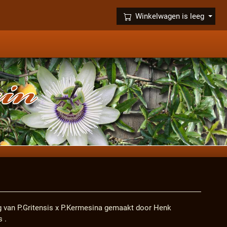
×
Winkelwagen is leeg
g van P.Gritensis x P.Kermesina gemaakt door Henk
 .