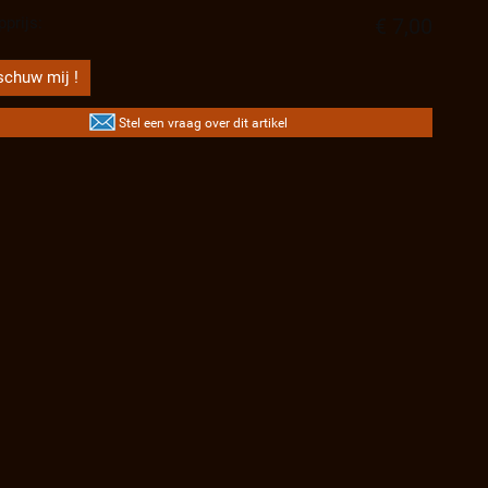
prijs:
€ 7,00
chuw mij !
Stel een vraag over dit artikel