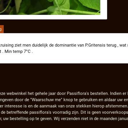
g
kruising ziet men duidelijk de dominantie van P.Gritensis terug , wa
t . Min temp 7°C .
eze webwinkel het gehele jaar door Passiflora's bestellen. Indien er
angeven door de "Waarschuw me" knop te gebruiken en aldaar uw em
s er interesse is en de aanmaak van onze stekken hierop afstemmen
e betreffende passiflora's voorradig zijn. Dit is geen voorverkoops
n; uw bestelling op te geven. Wij verzenden niet in de maanden janu