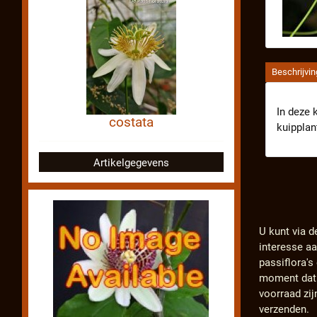
Beschrijvin
In deze 
costata
kuipplan
Artikelgegevens
U kunt via d
interesse a
passiflora'
moment dat d
voorraad zij
verzenden.