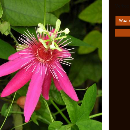
Verkoop
Waars