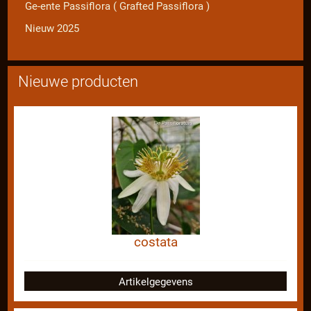
Ge-ente Passiflora ( Grafted Passiflora )
Nieuw 2025
Nieuwe producten
costata
Artikelgegevens