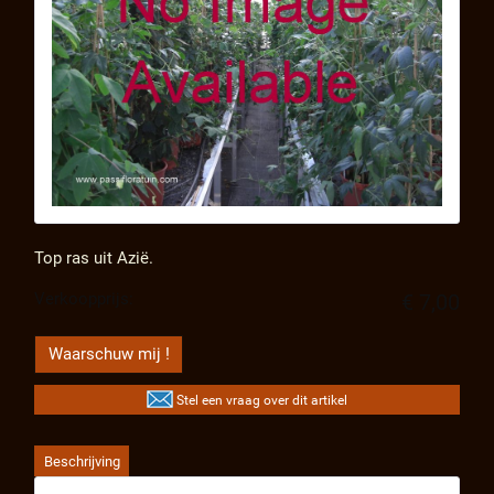
Top ras uit Azië.
Verkoopprijs:
€ 7,00
Waarschuw mij !
Stel een vraag over dit artikel
Beschrijving