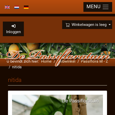
MENU
Selecteer de taal
×
Winkelwagen is leeg
Inloggen
U bevindt zich hier:
Home
Webwinkel
Passiflora M - Z
nitida
nitida