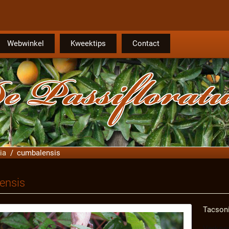
Webwinkel
Kweektips
Contact
ia
cumbalensis
ensis
Tacsoni
Verkoop