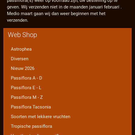
passiflora('s) weer op voorraad zijn; uw bestelling op te
geven. Wij verzenden niet in de maanden januari februari .
Medio maart gaan wij dan weer beginnen met het
verzenden.
Web Shop
Astrophea
Diversen
Nieuw 2026
Passiflora A - D
Passiflora E - L
Passiflora M - Z
Passiflora Tacsonia
Soorten met lekkere vruchten
Tropische passiflora