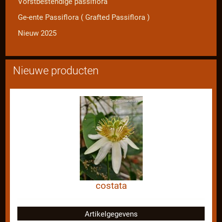
Vorstbestendige passiflora
Ge-ente Passiflora ( Grafted Passiflora )
Nieuw 2025
Nieuwe producten
costata
Artikelgegevens