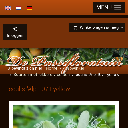
MENU
Selecteer de taal
×
Winkelwagen is leeg
Inloggen
U bevindt zich hier:
Home
Webwinkel
Soorten met lekkere vruchten
edulis "Alp 1071 yellow
edulis "Alp 1071 yellow