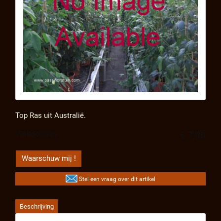
Top Ras uit Australië.
Verkoopprijs:
€ 7,00
Waarschuw mij !
Stel een vraag over dit artikel
Beschrijving