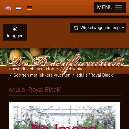
MENU
Selecteer de taal
×
Winkelwagen is leeg
Inloggen
U bevindt zich hier:
Home
Webwinkel
Soorten met lekkere vruchten
edulis "Royal Black"
edulis "Royal Black"