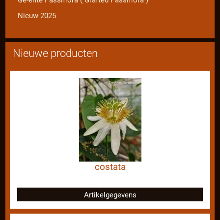
Ge-ente Passiflora ( Grafted Passiflora )
Nieuw 2025
Nieuwe producten
costata
Artikelgegevens