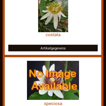
costata
Artikelgegevens
speciosa