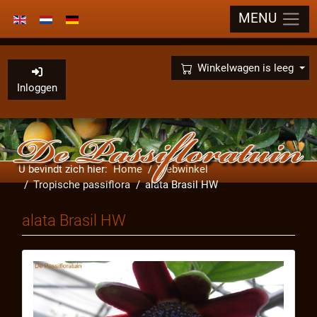
MENU
Selecteer de taal
×
Winkelwagen is leeg
Inloggen
U bevindt zich hier:
Home
Webwinkel
Tropische passiflora
alata Brasil HW
alata Brasil HW