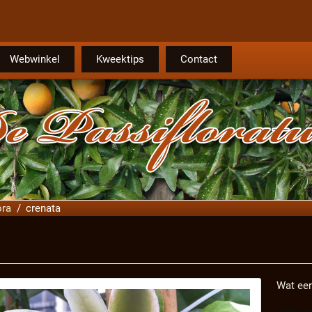
Webwinkel
Kweektips
Contact
ora
crenata
Wat een
Verkoop