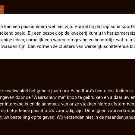
g
 kan een passiebloem wel niet zijn. Vooral bij de tropische soorten s
tekend beeld. Bij een bezoek op de kwekerij kunt u in het zomersei
l enige eisen; namelijk een warme omgeving en behoorlijk wat ruimt
olwassen zijn. Dan vormen ze clusters van werkelijk schitterende 
eze webwinkel het gehele jaar door Passiflora's bestellen. Indien er
angeven door de "Waarschuw me" knop te gebruiken en aldaar uw em
s er interesse is en de aanmaak van onze stekken hierop afstemmen
e betreffende passiflora's voorradig zijn. Dit is geen voorverkoops
n; uw bestelling op te geven. Wij verzenden niet in de maanden janu