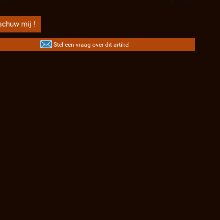
€ 7,50
chuw mij !
Stel een vraag over dit artikel