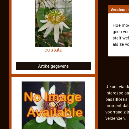
Beschrijvin
Hoe mooi
geen ver
stelt we
als ze v
costata
Artikelgegevens
U kunt via d
interesse a
passiflora'
moment dat d
voorraad zij
verzenden.