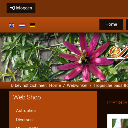
Inloggen
Home
Selecteer de taal
U bevindt zich hier:
Home
Webwinkel
Tropische passifl
Web Shop
crenata
Astrophea
Diversen