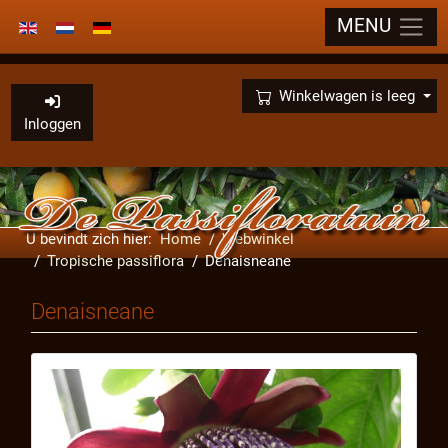
MENU
Selecteer de taal
×
Winkelwagen is leeg
Inloggen
U bevindt zich hier:
Home
Webwinkel
Tropische passiflora
Denaisneane
Denaisneane