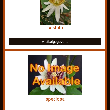
costata
Artikelgegevens
speciosa