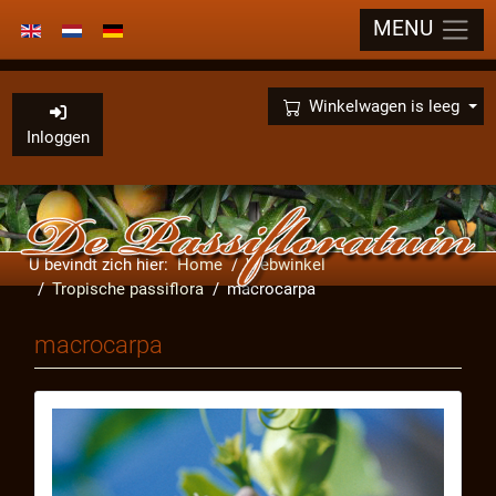
MENU
Selecteer de taal
×
Winkelwagen is leeg
Inloggen
U bevindt zich hier:
Home
Webwinkel
Tropische passiflora
macrocarpa
macrocarpa