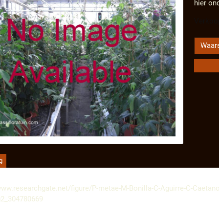
hier on
Verkoop
Waars
g
www.researchgate.net/figure/P-metae-M-Bonilla-C-Aguirre-C-Caetano
ig2_304780669