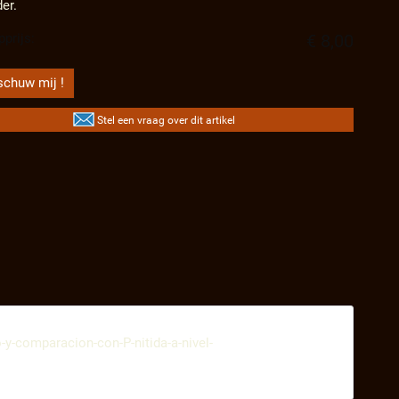
der.
prijs:
€ 8,00
chuw mij !
Stel een vraag over dit artikel
-y-comparacion-con-P-nitida-a-nivel-