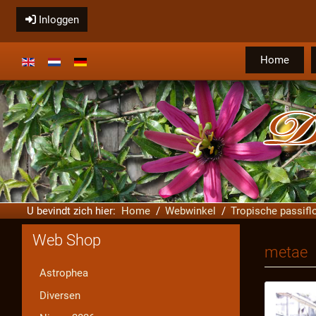
Inloggen
Home
Selecteer de taal
U bevindt zich hier:
Home
Webwinkel
Tropische passifl
Web Shop
metae
Astrophea
Diversen