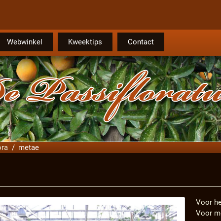
Webwinkel
Kweektips
Contact
ora
metae
Voor he
Voor me