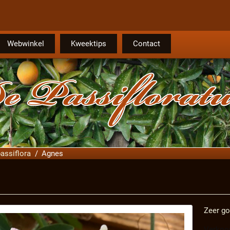
Webwinkel
Kweektips
Contact
assiflora
Agnes
Zeer go
Verkoop