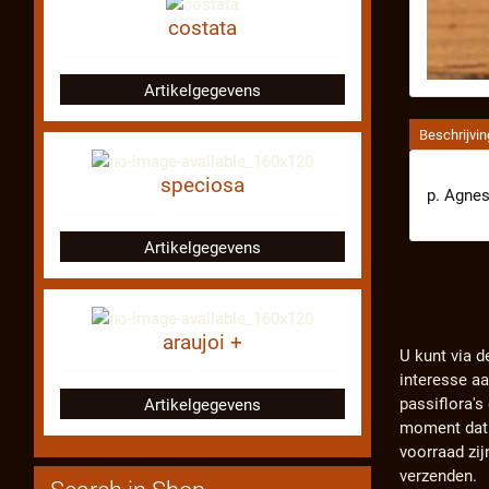
costata
Artikelgegevens
Beschrijvin
speciosa
p. Agnes
Artikelgegevens
araujoi +
U kunt via d
interesse a
passiflora'
Artikelgegevens
moment dat d
voorraad zij
verzenden.