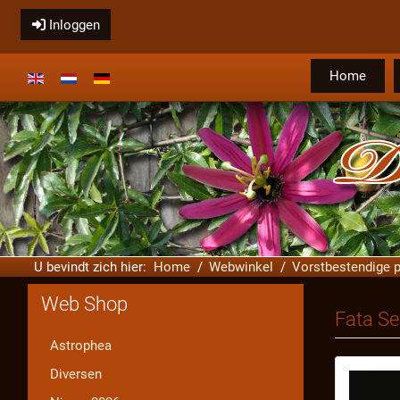
Inloggen
Home
Selecteer de taal
U bevindt zich hier:
Home
Webwinkel
Vorstbestendige p
Web Shop
Fata Se
Astrophea
Diversen