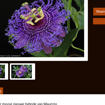
Waars
g
r mooie nieuwe hybride van Maurizio.