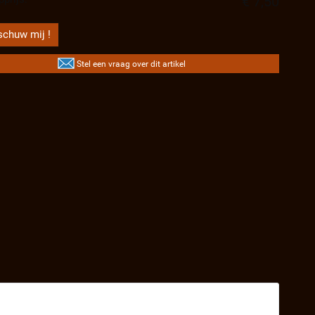
€ 7,50
chuw mij !
Stel een vraag over dit artikel