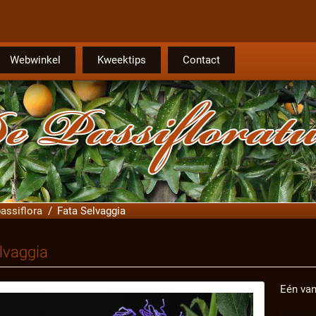
Webwinkel
Kweektips
Contact
assiflora
Fata Selvaggia
lvaggia
Eén van
Verkoop