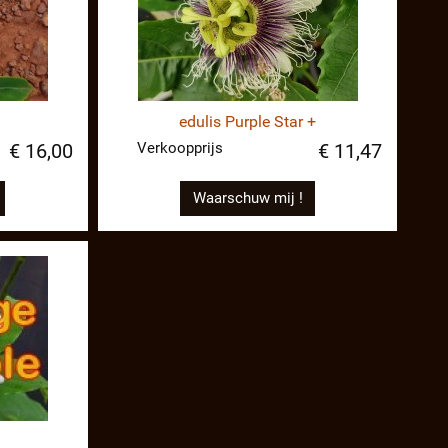
edulis Purple Star +
Verkoopprijs
€ 16,00
€ 11,47
Waarschuw mij !