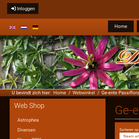
Inloggen
Home
Selecteer de taal
U bevindt zich hier:
Home
Webwinkel
Ge-ente Passiflora
Web Shop
Ge-e
Astrophea
Diversen
Sorteren op
Naam art