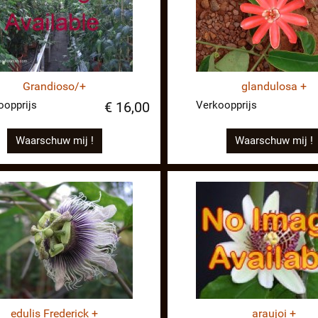
Grandioso/+
glandulosa +
oopprijs
Verkoopprijs
€ 16,00
Waarschuw mij !
Waarschuw mij !
edulis Frederick +
araujoi +