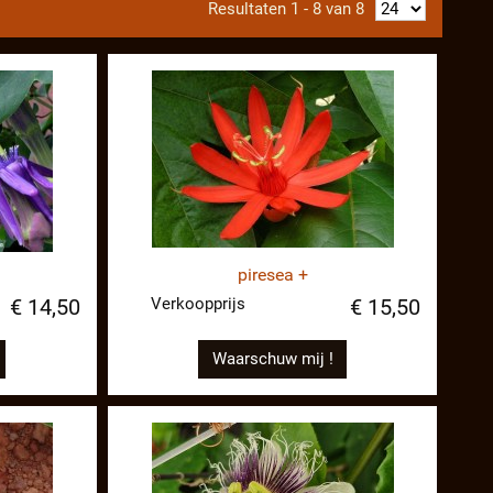
Resultaten 1 - 8 van 8
piresea +
Verkoopprijs
€ 14,50
€ 15,50
Waarschuw mij !