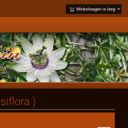
×
Winkelwagen is leeg
iflora )