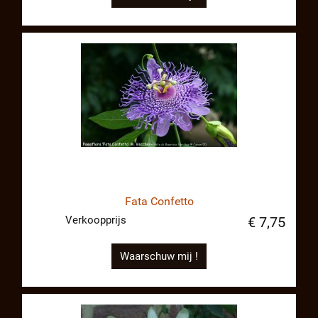
Fata Confetto
Verkoopprijs
€ 7,75
Waarschuw mij !