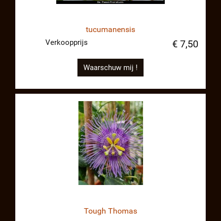
tucumanensis
Verkoopprijs
€ 7,50
Waarschuw mij !
Tough Thomas