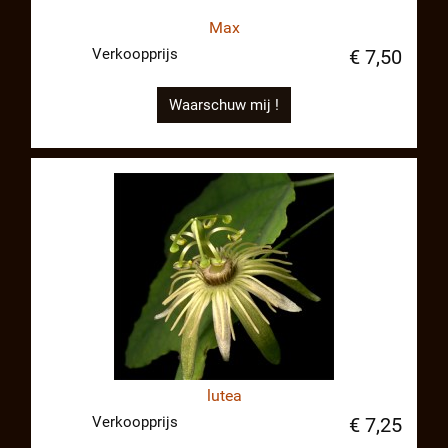
Max
Verkoopprijs
€ 7,50
Waarschuw mij !
lutea
Verkoopprijs
€ 7,25