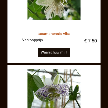
tucumanensis Alba
Verkoopprijs
€ 7,50
Waarschuw mij !