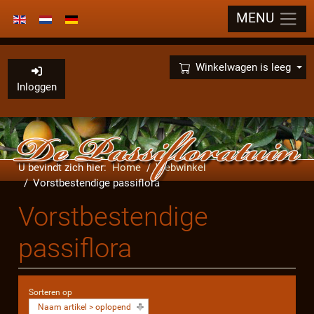
MENU
Selecteer de taal
×
Winkelwagen is leeg
Inloggen
U bevindt zich hier:
Home
Webwinkel
Vorstbestendige passiflora
Vorstbestendige
passiflora
Sorteren op
Naam artikel > oplopend