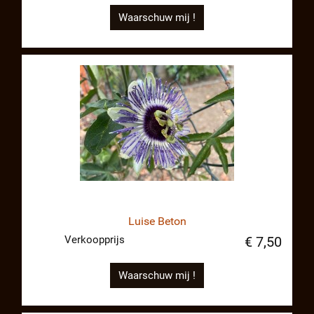
Waarschuw mij !
Luise Beton
Verkoopprijs
€ 7,50
Waarschuw mij !