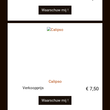
Waarschuw mij !
Calipso
Verkoopprijs
€ 7,50
Waarschuw mij !