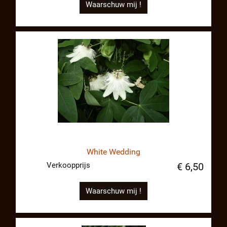
Waarschuw mij !
White Wedding
Verkoopprijs
€ 6,50
Waarschuw mij !