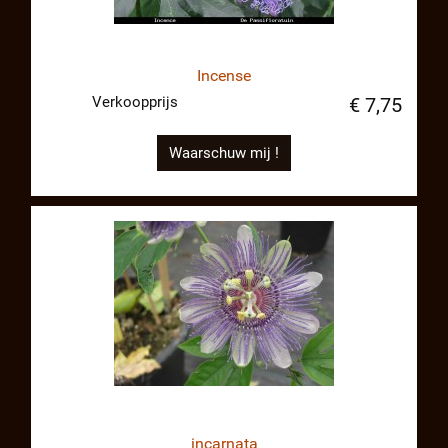
Incense
Verkoopprijs
€ 7,75
Waarschuw mij !
incarnata