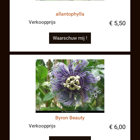
allantophylla
Verkoopprijs
€ 5,50
Waarschuw mij !
Byron Beauty
Verkoopprijs
€ 6,00