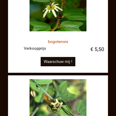
bogotensis
Verkoopprijs
€ 5,50
Waarschuw mij !