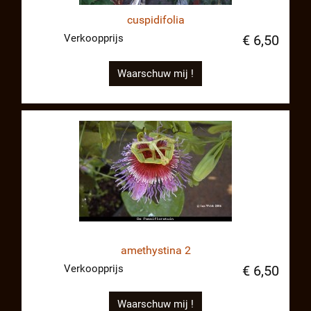
cuspidifolia
Verkoopprijs
€ 6,50
Waarschuw mij !
amethystina 2
Verkoopprijs
€ 6,50
Waarschuw mij !