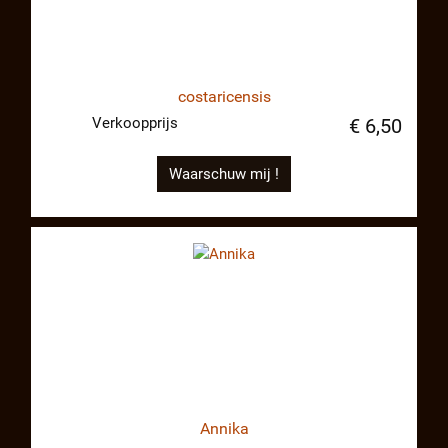
costaricensis
Verkoopprijs
€ 6,50
Waarschuw mij !
Annika