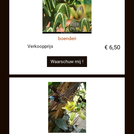
boenderi
Verkoopprijs
€ 6,50
Waarschuw mij !