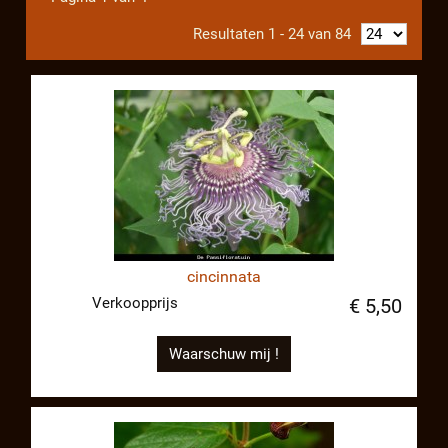
Resultaten 1 - 24 van 84
cincinnata
Verkoopprijs
€ 5,50
Waarschuw mij !