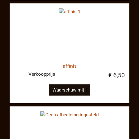
affinis
Verkoopprijs
€ 6,50
Waarschuw mij !