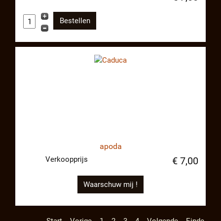
apoda
Verkoopprijs
€ 7,00
Waarschuw mij !