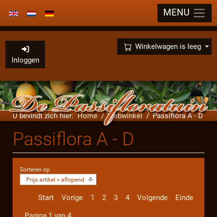
MENU
Selecteer de taal
×
Winkelwagen is leeg
Inloggen
U bevindt zich hier:
Home
Webwinkel
Passiflora A - D
Passiflora A - D
Sorteren op
Prijs artikel > aflopend
Start
Vorige
1
2
3
4
Volgende
Einde
Pagina 1 van 4