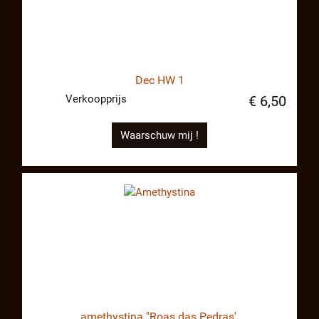
Dec HW 1
Verkoopprijs
€ 6,50
Waarschuw mij !
amethystina "Roas das Pedras'.