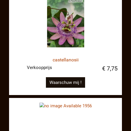
castellanosii
Verkoopprijs
€ 7,75
Waarschuw mij !