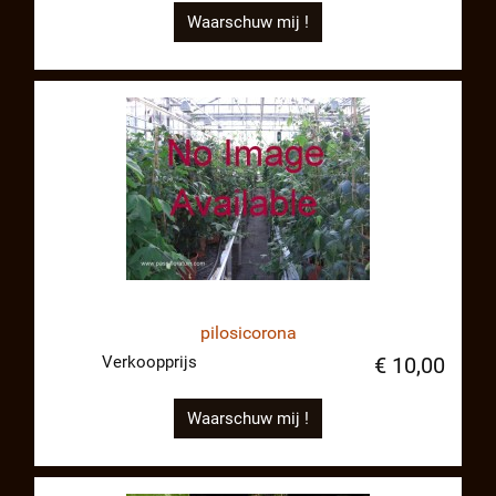
Waarschuw mij !
pilosicorona
Verkoopprijs
€ 10,00
Waarschuw mij !