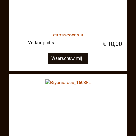
carrascoensis
Verkoopprijs
€ 10,00
Waarschuw mij !