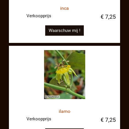
inca
Verkoopprijs
€ 7,25
Waarschuw mij !
ilamo
Verkoopprijs
€ 7,25