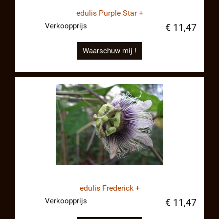
edulis Purple Star +
Verkoopprijs
€ 11,47
Waarschuw mij !
edulis Frederick +
Verkoopprijs
€ 11,47