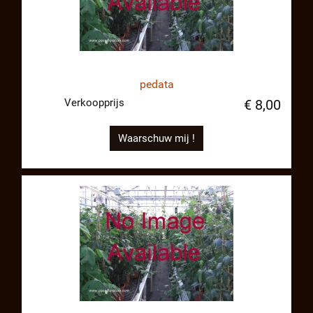
pedata
Verkoopprijs
€ 8,00
Waarschuw mij !