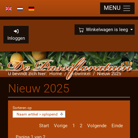
MENU
Selecteer de taal
×
Winkelwagen is leeg
Inloggen
U bevindt zich hier:
Home
Webwinkel
Nieuw 2025
Nieuw 2025
Sorteren op
Naam artikel > oplopend
Start
Vorige
1
2
Volgende
Einde
Pagina 1 van 2