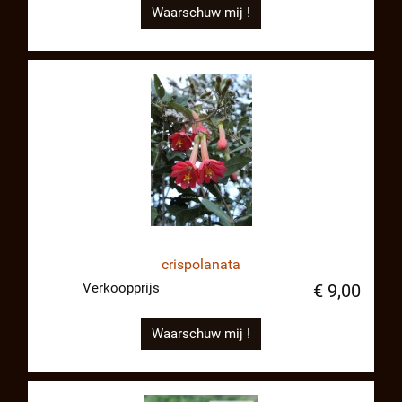
Waarschuw mij !
crispolanata
Verkoopprijs
€ 9,00
Waarschuw mij !