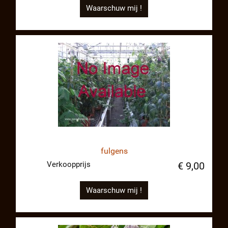
Waarschuw mij !
fulgens
Verkoopprijs
€ 9,00
Waarschuw mij !