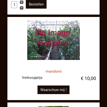
mandonii
Verkoopprijs
€ 10,00
Waarschuw mij !